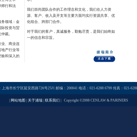
律师行和法
我们崇尚团队合作的工作理念和文化，我们在人力资
源、客户、收入及开支等主要方面均实行资源共享、优
务领域：金
化组合、跨部门合作。
国际投资与贸
对于我们的客户，真诚服务，勤勉尽责，是我们始终如
讼仲裁。
一的信念和宗旨。
业、商业连
房地产行业等
经验和深入的
上海市长宁区延安西路726号25J1
邮编：200041 电话：021-6288 6799 传真：021-6288
|
网站地图
|
关于浦瑞
|
联系我们
| Copyright ©2008 CENLAW & PARINERS